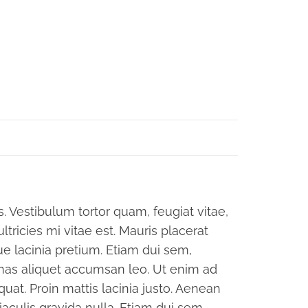
 Vestibulum tortor quam, feugiat vitae,
tricies mi vitae est. Mauris placerat
e lacinia pretium. Etiam dui sem,
enas aliquet accumsan leo. Ut enim ad
at. Proin mattis lacinia justo. Aenean
aculis gravida nulla. Etiam dui sem,