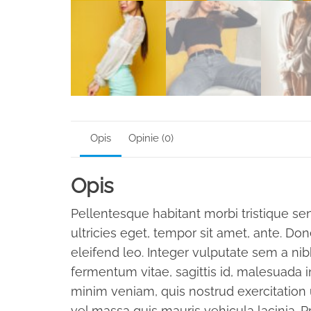
Opis
Opinie (0)
Opis
Pellentesque habitant morbi tristique se
ultricies eget, tempor sit amet, ante. Do
eleifend leo. Integer vulputate sem a ni
fermentum vitae, sagittis id, malesuada 
minim veniam, quis nostrud exercitation 
vel massa quis mauris vehicula lacinia. P