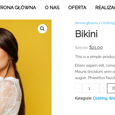
TRONA GŁÓWNA
O NAS
OFERTA
REALIZA
Strona główna
/
Clothing
Bikini
Pierwotna
Aktua
$
21.00
$
25.00
cena
cena
This is a simple produc
wynosiła:
wynos
Etiam sapien elit, cons
$25.00.
$21.00
Mauris tincidunt sem s
augue. Phasellus fauci
ilość
-
+
D
Bikini
Kategorie:
Clothing
,
Wom