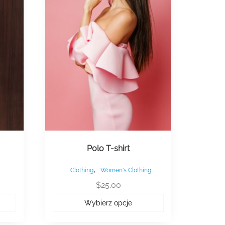
wariantów.
Opcje
można
wybrać
na
stronie
produktu
Polo T-shirt
,
Clothing
Women's Clothing
ualna
$
25.00
a
Wybierz opcje
osi:
.00.