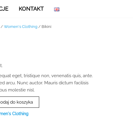
CJE
KONTAKT
/
Women's Clothing
/ Bikini
lna
t.
i:
equat eget, tristique non, venenatis quis, ante.
.
ed arcu. Nunc auctor. Mauris dictum facilisis
bus molestie nisl.
odaj do koszyka
en's Clothing