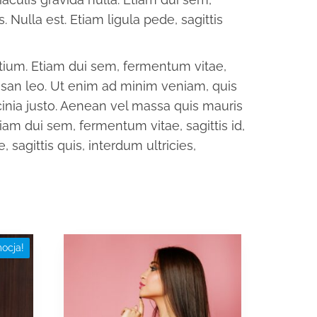
 Nulla est. Etiam ligula pede, sagittis
tium. Etiam dui sem, fermentum vitae,
msan leo. Ut enim ad minim veniam, quis
cinia justo. Aenean vel massa quis mauris
iam dui sem, fermentum vitae, sagittis id,
 sagittis quis, interdum ultricies,
Ten
ocja!
produkt
ma
wiele