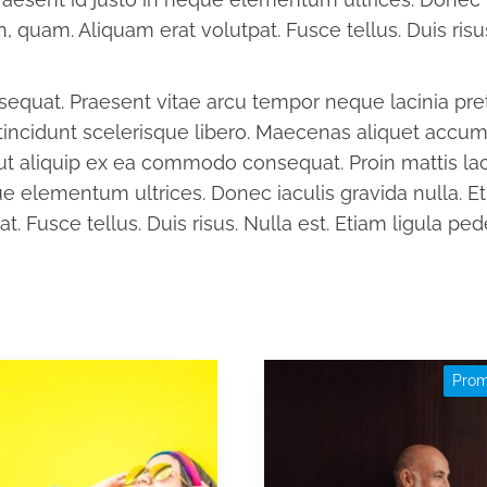
, quam. Aliquam erat volutpat. Fusce tellus. Duis risus.
sequat. Praesent vitae arcu tempor neque lacinia pre
 tincidunt scelerisque libero. Maecenas aliquet accu
i ut aliquip ex ea commodo consequat. Proin mattis la
que elementum ultrices. Donec iaculis gravida nulla. Et
 Fusce tellus. Duis risus. Nulla est. Etiam ligula pede,
Prom
kt