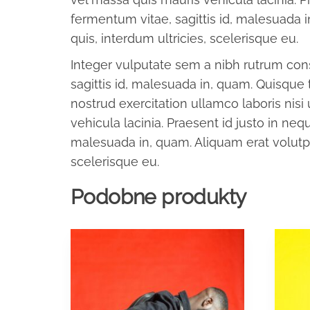
fermentum vitae, sagittis id, malesuada in
quis, interdum ultricies, scelerisque eu.
Integer vulputate sem a nibh rutrum con
sagittis id, malesuada in, quam. Quisque
nostrud exercitation ullamco laboris nis
vehicula lacinia. Praesent id justo in ne
malesuada in, quam. Aliquam erat volutpat.
scelerisque eu.
Podobne produkty
Ten
Ten
produkt
produ
ma
ma
wiele
wiele