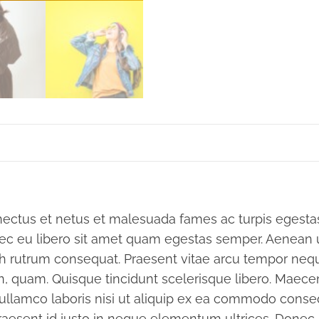
nectus et netus et malesuada fames ac turpis egestas.
nec eu libero sit amet quam egestas semper. Aenean ul
bh rutrum consequat. Praesent vitae arcu tempor nequ
in, quam. Quisque tincidunt scelerisque libero. Maec
ullamco laboris nisi ut aliquip ex ea commodo consequ
raesent id justo in neque elementum ultrices. Donec i