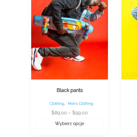
wariantów.
waria
Opcje
Opcje
można
możn
wybrać
wybra
na
na
stronie
stroni
produktu
produ
Black pants
,
Clothing
Men's Clothing
Zakres
$
89.00
–
$
99.00
cen:
Wybierz opcje
od
$89.00